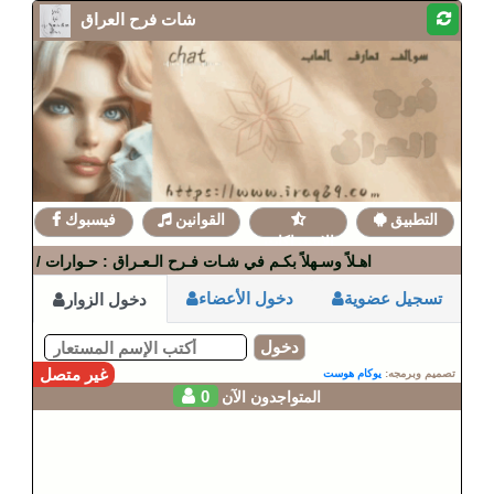
شات فرح العراق
التطبيق
القوانين
فيسبوك
الإشتراكات
🎲 اهـلاً وسـهلاً بكـم في شـات فـرح الـعـراق : حـوارات / مسابـق
تسجيل عضوية
دخول الأعضاء
دخول الزوار
دخول
غير متصل
تصميم وبرمجه:
يوكام هوست
0
المتواجدون الآن